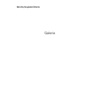
Bien-être, Respiration Détente
Galerie